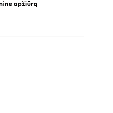
hninę apžiūrą