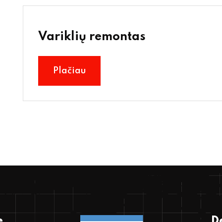
Variklių remontas
Plačiau
e
De