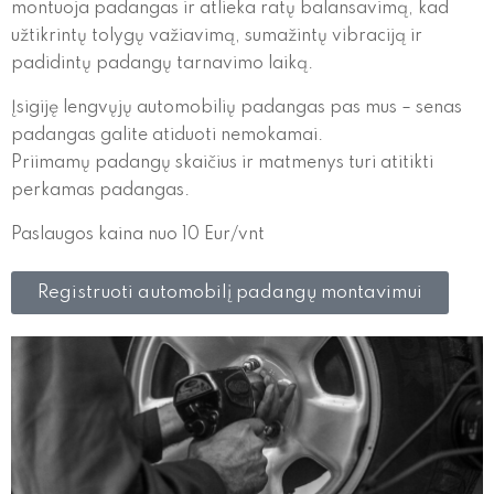
montuoja padangas ir atlieka ratų balansavimą, kad
užtikrintų tolygų važiavimą, sumažintų vibraciją ir
padidintų padangų tarnavimo laiką.
Įsigiję lengvųjų automobilių padangas pas mus – senas
padangas galite atiduoti nemokamai.
Priimamų padangų skaičius ir matmenys turi atitikti
perkamas padangas.
Paslaugos kaina nuo 10 Eur/vnt
Registruoti automobilį padangų montavimui