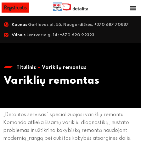
Registruotis
Kaunas
Garliavos pl. 55, Naugardiškės, +370 687 70887
Vilnius
Lentvario g. 14; +370 620 92323
Titulinis
Variklių remontas
Variklių remontas
„Detalitos servisas“ specializuojasi variklių remontu.
Komanda atlieka išsamų variklių diagnostiką, nustato
problemas ir užtikrina kokybišką remontą naudojant
modernią įrangą bei aukštos kokybės atsargines dalis.