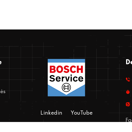
e
De
kės
Linkedin
YouTube
Fa