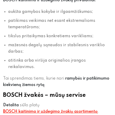
BOSCH kaitinimo ir uždegimo žvakių privalumai:
aukšta gamybos kokybė ir ilgaamžiškumas;
patikimas veikimas net esant ekstremalioms
temperatūroms;
tikslus pritaikymas konkretiems varikliams;
mažesnės degalų sąnaudos ir stabilesnis variklio
darbas;
atitinka arba viršija originalios įrangos
reikalavimus.
Tai sprendimas tiems, kurie nori
ramybės ir patikimumo
kiekvieną žiemos rytą
.
BOSCH žvakės – mūsų servise
Detalita
siūlo platų
BOSCH kaitinimo ir uždegimo žvakių asortimentą
,