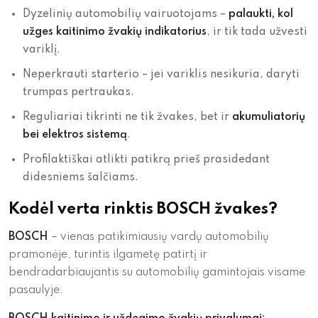
Dyzelinių automobilių vairuotojams –
palaukti, kol
užges kaitinimo žvakių indikatorius
, ir tik tada užvesti
variklį.
Neperkrauti starterio – jei variklis nesikuria, daryti
trumpas pertraukas.
Reguliariai tikrinti ne tik žvakes, bet ir
akumuliatorių
bei elektros sistemą
.
Profilaktiškai atlikti patikrą prieš prasidedant
didesniems šalčiams.
Kodėl verta rinktis BOSCH žvakes?
BOSCH
– vienas patikimiausių vardų automobilių
pramonėje, turintis ilgametę patirtį ir
bendradarbiaujantis su automobilių gamintojais visame
pasaulyje.