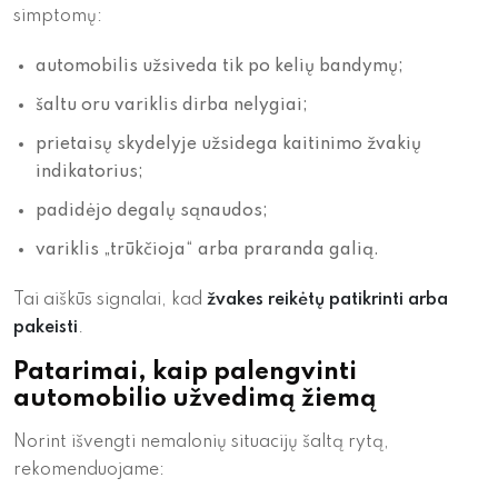
simptomų:
automobilis užsiveda tik po kelių bandymų;
šaltu oru variklis dirba nelygiai;
prietaisų skydelyje užsidega kaitinimo žvakių
indikatorius;
padidėjo degalų sąnaudos;
variklis „trūkčioja“ arba praranda galią.
Tai aiškūs signalai, kad
žvakes reikėtų patikrinti arba
pakeisti
.
Patarimai, kaip palengvinti
automobilio užvedimą žiemą
Norint išvengti nemalonių situacijų šaltą rytą,
rekomenduojame: