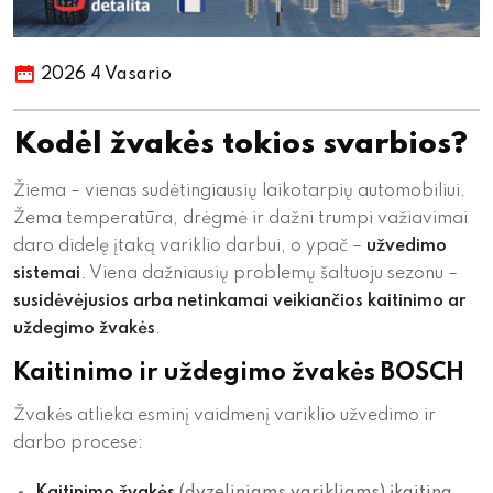
2026 4 Vasario
Kodėl žvakės tokios svarbios?
Žiema – vienas sudėtingiausių laikotarpių automobiliui.
Žema temperatūra, drėgmė ir dažni trumpi važiavimai
daro didelę įtaką variklio darbui, o ypač –
užvedimo
sistemai
. Viena dažniausių problemų šaltuoju sezonu –
susidėvėjusios arba netinkamai veikiančios kaitinimo ar
uždegimo žvakės
.
Kaitinimo ir uždegimo žvakės BOSCH
Žvakės atlieka esminį vaidmenį variklio užvedimo ir
darbo procese: