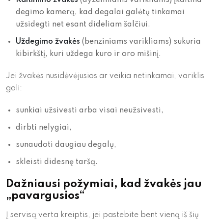
Kaitinimo žvakės
(dyzeliniams varikliams) įkaitina
degimo kamerą, kad degalai galėtų tinkamai
užsidegti net esant dideliam šalčiui.
Uždegimo žvakės
(benziniams varikliams) sukuria
kibirkštį, kuri uždega kuro ir oro mišinį.
Jei žvakės nusidėvėjusios ar veikia netinkamai, variklis
gali:
sunkiai užsivesti arba visai neužsivesti,
dirbti nelygiai,
sunaudoti daugiau degalų,
skleisti didesnę taršą.
Dažniausi požymiai, kad žvakės jau
„pavargusios“
Į servisą verta kreiptis, jei pastebite bent vieną iš šių