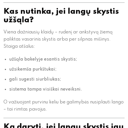
Kas nutinka, jei langų skystis
užšąla?
Viena dažniausių klaidų – rudenį ar ankstyvą žiemą
paliktas vasarinis skystis arba per silpnas mišinys.
Staiga atšalus:
užšąla bakelyje esantis skystis;
užsikemša purkštukai;
gali sugesti siurbliukas;
sistema tampa visiškai neveiksni.
O važiuojant purvinu keliu be galimybės nusiplauti lango
– tai rimtas pavojus.
Ką daryti, jei langų skystis jau