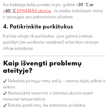
Kai bakelyje ledas pradės tirpti, įpilkite
–30 °C ar
–40 °C
DYNAMAX skysčio
. Jis padės stabilizuoti mišinį
ir apsaugos nuo pakartotinio užšalimo.
4. Patikrinkite purkštukus
Kartais užšąla tik purkštukai. Juos galima švelniai
pašildyti (ne verdančiu vandeniu!) arba leisti atitirpti
šiltoje patalpoje.
Kaip išvengti problemų
ateityje?
Nelaukite pirmųjų rimtų šalčių – žieminį skystį pilkite iš
anksto.
Nemaišykite vasarinio ir žieminio skysčio esant
minusinei temperatūrai.
Rinkitės patikrintą, be metanolio produktą.