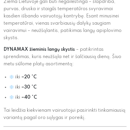
Žiema Lietuvoje gali būti negailestinga – šlapdriba,
purvas, druska ir staigūs temperatūros svyravimai
kasdien išbando vairuotojų kantrybę. Esant minusinei
temperatūrai, vienas svarbiausių dalykų saugiam
vairavimui – neužšąlantis, patikimas langų apiplovimo
skystis.
DYNAMAX žieminis langų skystis
– patikrintas
sprendimas, kuris neužšąla net ir šalčiausią dieną. Šiuo
metu siūlome platų asortimentą:
iki
–20 °C
iki
–30 °C
iki
–40 °C
Tai leidžia kiekvienam vairuotojui pasirinkti tinkamiausią
variantą pagal oro sąlygas ir poreikį.