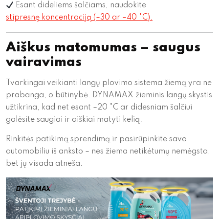
Esant dideliems šalčiams, naudokite
stipresnę koncentraciją (–30 ar –40 °C).
Aiškus matomumas – saugus
vairavimas
Tvarkingai veikianti langų plovimo sistema žiemą yra ne
prabanga, o būtinybė. DYNAMAX žieminis langų skystis
užtikrina, kad net esant –20 °C ar didesniam šalčiui
galėsite saugiai ir aiškiai matyti kelią.
Rinkitės patikimą sprendimą ir pasirūpinkite savo
automobiliu iš anksto – nes žiema netikėtumų nemėgsta,
bet jų visada atneša.