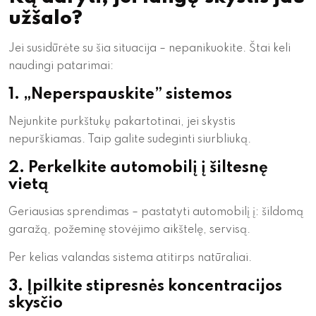
užšalo?
Jei susidūrėte su šia situacija – nepanikuokite. Štai keli
naudingi patarimai:
1. „Neperspauskite” sistemos
Nejunkite purkštukų pakartotinai, jei skystis
nepurškiamas. Taip galite sudeginti siurbliuką.
2. Perkelkite automobilį į šiltesnę
vietą
Geriausias sprendimas – pastatyti automobilį į: šildomą
garažą, požeminę stovėjimo aikštelę, servisą.
Per kelias valandas sistema atitirps natūraliai.
3. Įpilkite stipresnės koncentracijos
skysčio